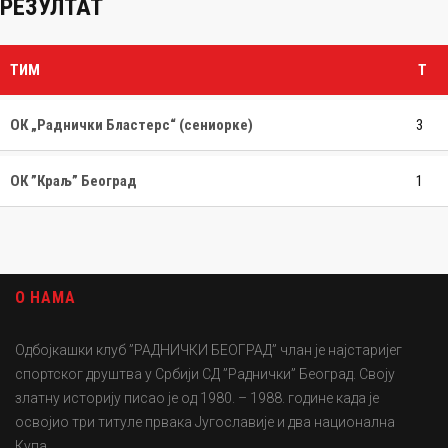
РЕЗУЛТАТ
ТИМ
T
ОК „Раднички Бластерс“ (сениорке)
3
ОК ”Краљ” Београд
1
О НАМА
Одбојкашки клуб ”РАДНИЧКИ БЕОГРАД” члан је најстаријег
спортског друштва у Србији СД ”Раднички” Београд. Своју
златну историју писао је од 1980. – 1988. године када је
освојио три титуле првака Југославије и два национална
Купа.