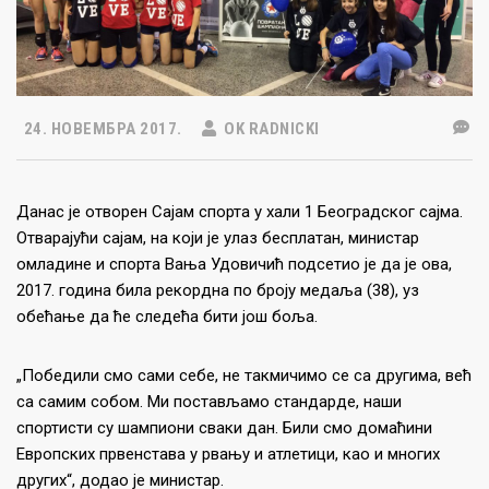
24. НОВЕМБРА 2017.
OK RADNICKI
Данас је отворен Сајам спорта у хали 1 Београдског сајма.
Отварајући сајам, на који је улаз бесплатан, министар
омладине и спорта Вања Удовичић подсетио је да је ова,
2017. година била рекордна по броју медаља (38), уз
обећање да ће следећа бити још боља.
„Победили смо сами себе, не такмичимо се са другима, већ
са самим собом. Ми постављамо стандарде, наши
спортисти су шампиони сваки дан. Били смо домаћини
Европских првенстава у рвању и атлетици, као и многих
других“, додао је министар.