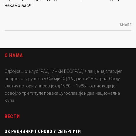
Чекамо вас!!!
SHARE
О НАМА
Одбојкашки клуб ”РАДНИЧКИ БЕОГРАД” члан је најстаријег
спортског друштва у Србији СД ”Раднички” Београд. Своју
златну историју писао је од 1980. – 1988. године када је
освојио три титуле првака Југославије и два национална
Купа.
ВЕСТИ
ОК РАДНИЧКИ ПОНОВО У СЕПЕРЛИГИ