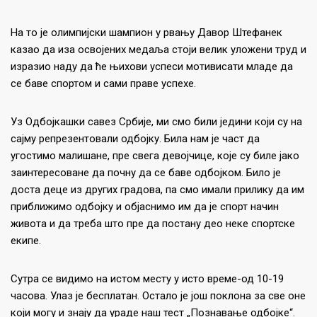
На то је олимпијски шампион у рвању Давор Штефанек
казао да иза освојених медаља стоји велик уложени труд и
изразио наду да ће њихови успеси мотивисати младе да
се баве спортом и сами праве успехе.
Уз Одбојкашки савез Србије, ми смо били једини који су на
сајму репрезентовали одбојку. Била нам је част да
угостимо малишане, пре свега девојчице, које су биле јако
заинтересоване да почну да се баве одбојком. Било је
доста деце из других градова, па смо имали прилику да им
приближимо одбојку и објаснимо им да је спорт начин
живота и да треба што пре да постану део неке спортске
екипе.
Сутра се видимо на истом месту у исто време-од 10-19
часова. Улаз је бесплатан. Остало је још поклона за све оне
који могу и знају да ураде наш тест „Познавање одбојке“.