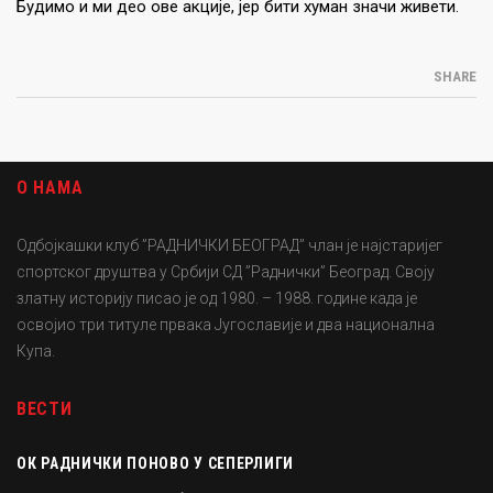
Будимо и ми део ове акције, јер бити хуман значи живети.
SHARE
О НАМА
Одбојкашки клуб ”РАДНИЧКИ БЕОГРАД” члан је најстаријег
спортског друштва у Србији СД ”Раднички” Београд. Своју
златну историју писао је од 1980. – 1988. године када је
освојио три титуле првака Југославије и два национална
Купа.
ВЕСТИ
ОК РАДНИЧКИ ПОНОВО У СЕПЕРЛИГИ