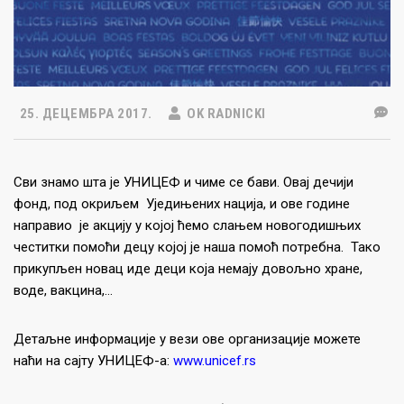
25. ДЕЦЕМБРА 2017.
OK RADNICKI
Сви знамо шта је УНИЦЕФ и чиме се бави. Овај дечији
фонд, под окриљем Уједињених нација, и ове године
направио је акцију у којој ћемо слањем новогодишњих
честитки помоћи децу којој је наша помоћ потребна. Тако
прикупљен новац иде деци која немају довољно хране,
воде, вакцина,…
Детаљне информације у вези ове организације можете
наћи на сајту УНИЦЕФ-а:
www.unicef.rs